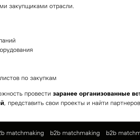
ми закупщиками отрасли.
паний
орудования
листов по закупкам
ожность провести
заранее организованные вс
ий
, представить свои проекты и найти партнеро
g
b2b matchmaking
b2b matchmaking
b2b ma