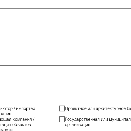
ьютор / импортер
Проектное или архитектурное б
вания
ющая компания /
Государственная или муниципал
тация объектов
организация
имости