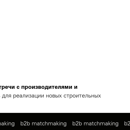
тречи с производителями и
в для реализации новых строительных
tchmaking
b2b matchmaking
b2b matchmakin