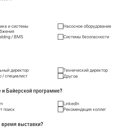
ика и системы
Насосное оборудование
абжения
ilding / BMS
Системы безопасности
ьный директор
Технический директор
 / специалист
Другое
е и Байерской программе?
am
LinkedIn
т поиск
Рекомендация коллег
о время выставки?