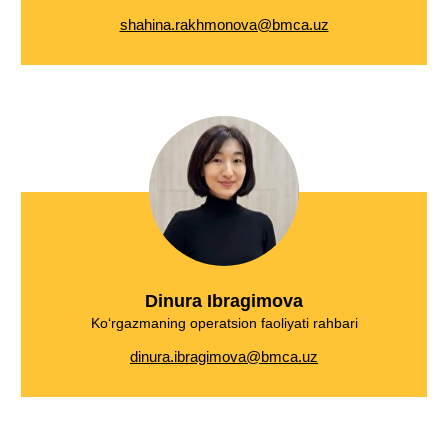
shahina.rakhmonova@bmca.uz
Dinura Ibragimova
Ko‘rgazmaning operatsion faoliyati rahbari
dinura.ibragimova@bmca.uz