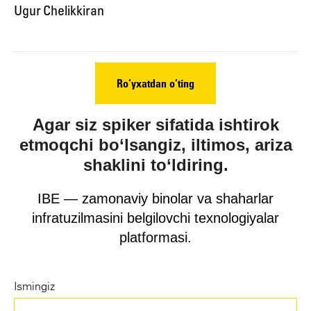
Ugur Chelikkiran
Ro‘yxatdan o‘ting
Agar siz spiker sifatida ishtirok
etmoqchi bo‘lsangiz, iltimos, ariza
shaklini to‘ldiring.
IBE — zamonaviy binolar va shaharlar
infratuzilmasini belgilovchi texnologiyalar
platformasi.
Ismingiz