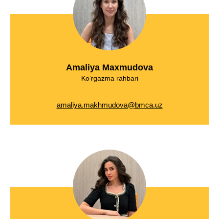
Amaliya Maxmudova
Ko‘rgazma rahbari
amaliya.makhmudova@bmca.uz