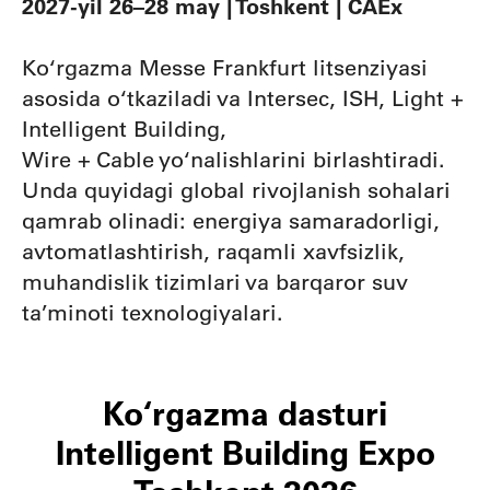
2027-yil 26–28 may | Toshkent | CAEx
Ko‘rgazma Messe Frankfurt litsenziyasi
asosida o‘tkaziladi va Intersec, ISH, Light +
Intelligent Building,
Wire + Cable yo‘nalishlarini birlashtiradi.
Unda quyidagi global rivojlanish sohalari
qamrab olinadi: energiya samaradorligi,
avtomatlashtirish, raqamli xavfsizlik,
muhandislik tizimlari va barqaror suv
ta’minoti texnologiyalari.
Ko‘rgazma dasturi
Intelligent Building Expo