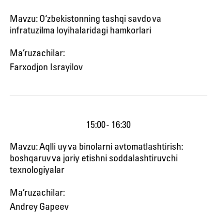
Mavzu: O‘zbekistonning tashqi savdo va
infratuzilma loyihalaridagi hamkorlari
Ma’ruzachilar:
Farxodjon Israyilov
15:00 - 16:30
Mavzu: Aqlli uy va binolarni avtomatlashtirish:
boshqaruv va joriy etishni soddalashtiruvchi
texnologiyalar
Ma’ruzachilar:
Andrey Gapeev