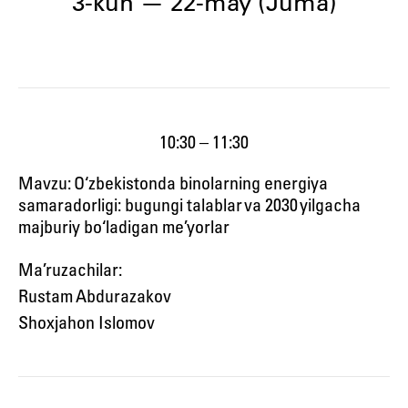
3-kun — 22-may (Juma)
10:30 – 11:30
Mavzu: O‘zbekistonda binolarning energiya
samaradorligi: bugungi talablar va 2030 yilgacha
majburiy bo‘ladigan me’yorlar
Ma’ruzachilar:
Rustam Abdurazakov
Shoxjahon Islomov