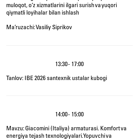
muloqot, o‘z xizmatlarini ilgari surish va yuqori
qiymatli loyihalar bilan ishlash
Ma’ruzachi: Vasiliy Siprikov
13:30 - 17:00
Tanlov: IBE 2026 santexnik ustalar kubogi
14:00 - 15:00
Mavzu: Giacomini (Italiya) armaturasi. Komfort va
energiya tejash texnologiyalari. Yopuvchi va