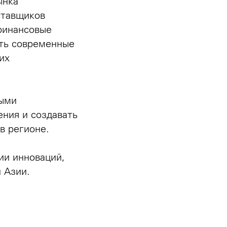
ынка
ставщиков
финансовые
ить современные
их
выми
ния и создавать
в регионе.
ии инноваций,
 Азии.