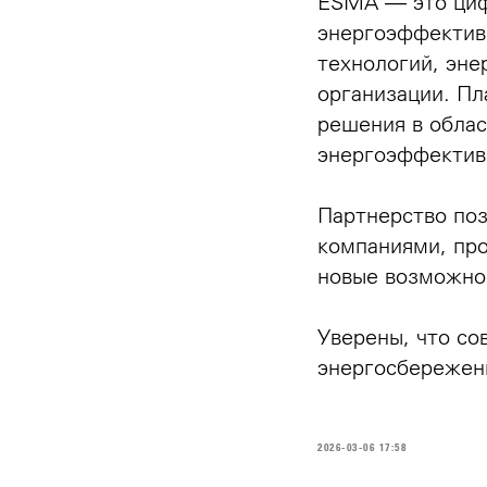
ESMA — это циф
энергоэффектив
технологий, эне
организации. П
решения в облас
энергоэффектив
Партнерство по
компаниями, пр
новые возможнос
Уверены, что со
энергосбережени
2026-03-06 17:58