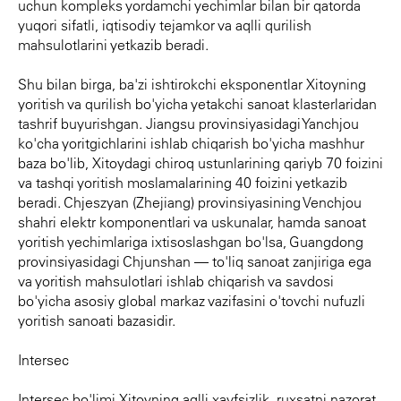
uchun kompleks yordamchi yechimlar bilan bir qatorda
yuqori sifatli, iqtisodiy tejamkor va aqlli qurilish
mahsulotlarini yetkazib beradi.
Shu bilan birga, ba'zi ishtirokchi eksponentlar Xitoyning
yoritish va qurilish bo'yicha yetakchi sanoat klasterlaridan
tashrif buyurishgan. Jiangsu provinsiyasidagi Yanchjou
ko'cha yoritgichlarini ishlab chiqarish bo'yicha mashhur
baza bo'lib, Xitoydagi chiroq ustunlarining qariyb 70 foizini
va tashqi yoritish moslamalarining 40 foizini yetkazib
beradi. Chjeszyan (Zhejiang) provinsiyasining Venchjou
shahri elektr komponentlari va uskunalar, hamda sanoat
yoritish yechimlariga ixtisoslashgan bo'lsa, Guangdong
provinsiyasidagi Chjunshan — to'liq sanoat zanjiriga ega
va yoritish mahsulotlari ishlab chiqarish va savdosi
bo'yicha asosiy global markaz vazifasini o'tovchi nufuzli
yoritish sanoati bazasidir.
Intersec
Intersec bo'limi Xitoyning aqlli xavfsizlik, ruxsatni nazorat