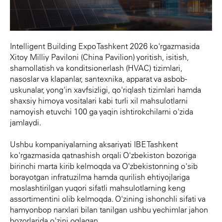
Intelligent Building Expo Tashkent 2026 ko'rgazmasida
Xitoy Milliy Paviloni (China Pavilion) yoritish, isitish,
shamollatish va konditsionerlash (HVAC) tizimlari,
nasoslar va klapanlar, santexnika, apparat va asbob-
uskunalar, yong'in xavfsizligi, qo'riqlash tizimlari hamda
shaxsiy himoya vositalari kabi turli xil mahsulotlarni
namoyish etuvchi 100 ga yaqin ishtirokchilarni o'zida
jamlaydi.
Ushbu kompaniyalarning aksariyati IBE Tashkent
ko'rgazmasida qatnashish orqali O'zbekiston bozoriga
birinchi marta kirib kelmoqda va O'zbekistonning o'sib
borayotgan infratuzilma hamda qurilish ehtiyojlariga
moslashtirilgan yuqori sifatli mahsulotlarning keng
assortimentini olib kelmoqda. O'zining ishonchli sifati va
hamyonbop narxlari bilan tanilgan ushbu yechimlar jahon
bozorlarida o'zini oqlagan.