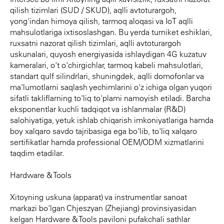
qilish tizimlari (SUD / SKUD), aqlli avtoturargoh,
yong'indan himoya qilish, tarmoq aloqasi va IoT aqlli
mahsulotlariga ixtisoslashgan. Bu yerda turniket eshiklari,
ruxsatni nazorat qilish tizimlari, aqlli avtoturargoh
uskunalari, quyosh energiyasida ishlaydigan 4G kuzatuv
kameralari, o't o'chirgichlar, tarmoq kabeli mahsulotlari,
standart qulf silindrlari, shuningdek, aqlli domofonlar va
ma'lumotlarni saqlash yechimlarini o'z ichiga olgan yuqori
sifatli takliflarning to'liq to'plami namoyish etiladi. Barcha
eksponentlar kuchli tadqiqot va ishlanmalar (R&D)
salohiyatiga, yetuk ishlab chiqarish imkoniyatlariga hamda
boy xalqaro savdo tajribasiga ega bo'lib, to'liq xalqaro
sertifikatlar hamda professional OEM/ODM xizmatlarini
taqdim etadilar.
Hardware & Tools
Xitoyning uskuna (apparat) va instrumentlar sanoat
markazi bo'lgan Chjeszyan (Zhejiang) provinsiyasidan
kelgan Hardware & Tools paviloni pufakchali sathlar