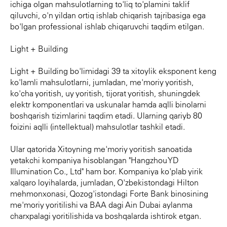
ichiga olgan mahsulotlarning to'liq to'plamini taklif
qiluvchi, o'n yildan ortiq ishlab chiqarish tajribasiga ega
bo'lgan professional ishlab chiqaruvchi taqdim etilgan.
Light + Building
Light + Building bo'limidagi 39 ta xitoylik eksponent keng
ko'lamli mahsulotlarni, jumladan, me'moriy yoritish,
ko'cha yoritish, uy yoritish, tijorat yoritish, shuningdek
elektr komponentlari va uskunalar hamda aqlli binolarni
boshqarish tizimlarini taqdim etadi. Ularning qariyb 80
foizini aqlli (intellektual) mahsulotlar tashkil etadi.
Ular qatorida Xitoyning me'moriy yoritish sanoatida
yetakchi kompaniya hisoblangan "Hangzhou YD
Illumination Co., Ltd" ham bor. Kompaniya ko'plab yirik
xalqaro loyihalarda, jumladan, O'zbekistondagi Hilton
mehmonxonasi, Qozog'istondagi Forte Bank binosining
me'moriy yoritilishi va BAA dagi Ain Dubai aylanma
charxpalagi yoritilishida va boshqalarda ishtirok etgan.