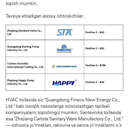
topish mumkin.
Tavsiya etiladigan asosiy ishtirokchilar:
HVAC toifasida siz "Guangdong Fineco New Energy Co.,
Ltd." kabi issiqlik nasoslariga ixtisoslashgan tajribali
kompaniyalarni topishingiz mumkin. Santexnika toifasida
esa "Zhejiang Carlota Sanitary Ware Manufactory Co., Ltd."
— oshxona jo'mraklari, rakovina va vanna jo'mraklarini o'z