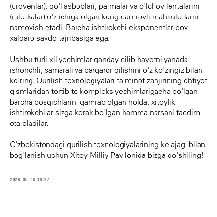
(urovenlar), qo'l asboblari, parmalar va o'lchov lentalarini
(ruletkalar) o'z ichiga olgan keng qamrovli mahsulotlarni
namoyish etadi. Barcha ishtirokchi eksponentlar boy
xalqaro savdo tajribasiga ega.
Ushbu turli xil yechimlar qanday qilib hayotni yanada
ishonchli, samarali va barqaror qilishini o'z ko'zingiz bilan
ko'ring. Qurilish texnologiyalari ta'minot zanjirining ehtiyot
qismlaridan tortib to kompleks yechimlarigacha bo'lgan
barcha bosqichlarini qamrab olgan holda, xitoylik
ishtirokchilar sizga kerak bo'lgan hamma narsani taqdim
eta oladilar.
O'zbekistondagi qurilish texnologiyalarining kelajagi bilan
bog'lanish uchun Xitoy Milliy Pavilonida bizga qo'shiling!
2026-05-18 10:27